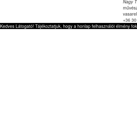
Nagy T.
művész
vasare
+36 30
Kedves Látogató! Tájékoztatjuk, hogy a honlap felhasználói élmény fo