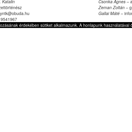
 Katalin
Csonka Ágnes
– a
ettörténész
Zeman Zoltán
– g
lyntk@obuda.hu
Gallai Máté
– info
 9541967
kozásának érdekében sütiket alkalmazunk. A honlapunk használatával ö