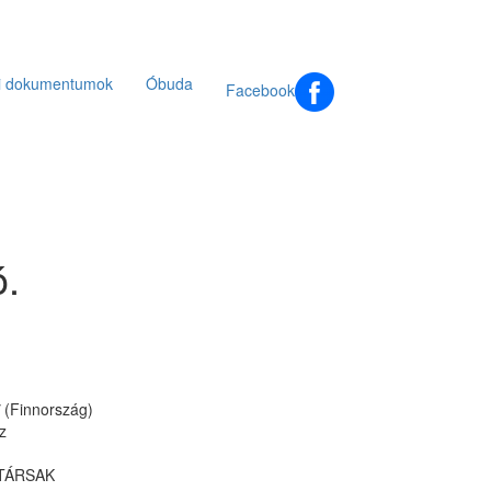
ti dokumentumok
Óbuda
Facebook
ó.
(Finnország)
z
TÁRSAK