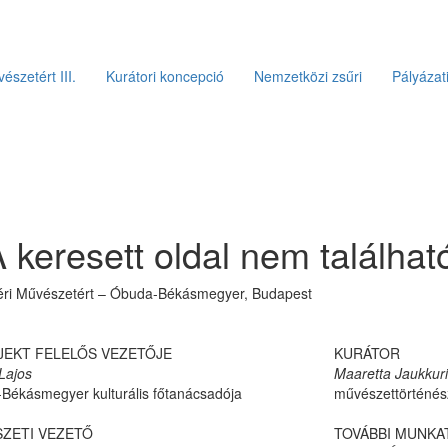
észetért III.
Kurátori koncepció
Nemzetközi zsűri
Pályáza
 keresett oldal nem találhat
téri Művészetért – Óbuda-Békásmegyer, Budapest
JEKT FELELŐS VEZETŐJE
KURÁTOR
Lajos
Maaretta Jaukkuri
Békásmegyer kulturális főtanácsadója
művészettörténés
ZETI VEZETŐ
TOVÁBBI MUNKA