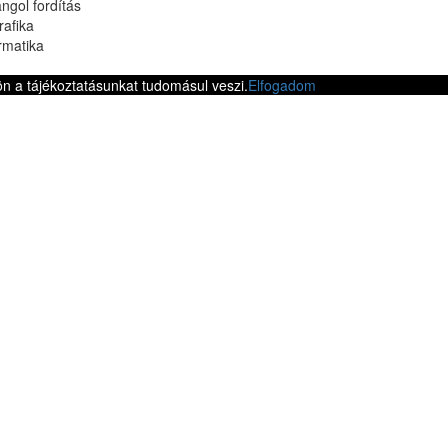
ngol fordítás
rafika
rmatika
n a tájékoztatásunkat tudomásul veszi.
Elfogadom